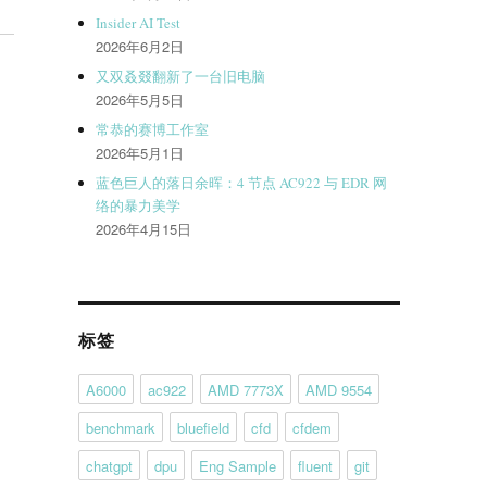
Insider AI Test
2026年6月2日
又双叒叕翻新了一台旧电脑
2026年5月5日
常恭的赛博工作室
2026年5月1日
蓝色巨人的落日余晖：4 节点 AC922 与 EDR 网
络的暴力美学
2026年4月15日
标签
A6000
ac922
AMD 7773X
AMD 9554
benchmark
bluefield
cfd
cfdem
chatgpt
dpu
Eng Sample
fluent
git