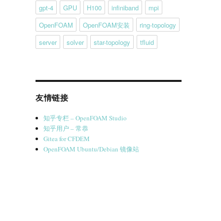
gpt-4
GPU
H100
infiniband
mpi
OpenFOAM
OpenFOAM安装
ring-topology
server
solver
star-topology
tfluid
友情链接
知乎专栏 – OpenFOAM Studio
知乎用户 – 常恭
Gitea for CFDEM
OpenFOAM Ubuntu/Debian 镜像站