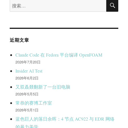
搜
搜
器
索
索：
和
bluefield-
2
DPU
开
近期文章
荒
测
试
Claude Code 在 Fedora 平台编译 OpenFOAM
2026年7月20日
Insider AI Test
2026年6月2日
又双叒叕翻新了一台旧电脑
2026年5月5日
常恭的赛博工作室
2026年5月1日
蓝色巨人的落日余晖：4 节点 AC922 与 EDR 网络
的暴力美学