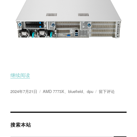
“两台双路7773x服务器和bluefield-2 DPU开荒测试
继续阅读
发
标
于
2024年7月21日
AMD 7773X
、
bluefield
、
dpu
留下评论
布
签
两
于
台
双
路
7773x
搜索本站
服
务