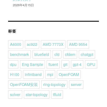
2026年4月15日
标签
A6000
ac922
AMD 7773X
AMD 9554
benchmark
bluefield
cfd
cfdem
chatgpt
dpu
Eng Sample
fluent
git
gpt-4
GPU
H100
infiniband
mpi
OpenFOAM
OpenFOAM安装
ring-topology
server
solver
star-topology
tfluid