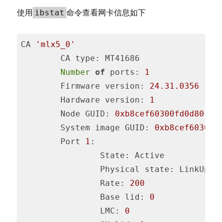
使用
命令查看网卡信息如下
ibstat
CA 
'mlx5_0'
        CA type: MT41686

Number
of
 ports: 
1
        Firmware version: 
24.31
.0356
        Hardware version: 
1
        Node GUID: 
0xb8cef60300fd0d80
        System image GUID: 
0xb8cef60300f
        Port 
1
:

                State: Active

                Physical state: LinkUp

Rate
: 
200
                Base lid: 
0
LMC
: 
0