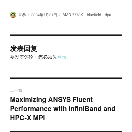
作
发
标
常恭
2024年7月21日
AMD 7773X
、
bluefield
、
dpu
者
布
签
于
发表回复
要发表评论，您必须先
登录
。
文
上一篇
章
Maximizing ANSYS Fluent
上
Performance with InfiniBand and
篇
导
文
HPC-X MPI
航
章：