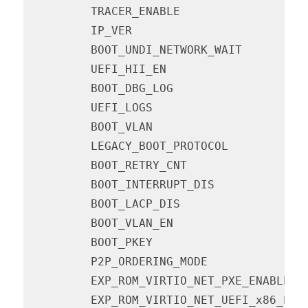
         TRACER_ENABLE                  
         IP_VER                         
         BOOT_UNDI_NETWORK_WAIT         
         UEFI_HII_EN                    
         BOOT_DBG_LOG                   
         UEFI_LOGS                      
         BOOT_VLAN                      
         LEGACY_BOOT_PROTOCOL           
         BOOT_RETRY_CNT                 
         BOOT_INTERRUPT_DIS             
         BOOT_LACP_DIS                  
         BOOT_VLAN_EN                   
         BOOT_PKEY                      
         P2P_ORDERING_MODE              
         EXP_ROM_VIRTIO_NET_PXE_ENABLE  
         EXP_ROM_VIRTIO_NET_UEFI_x86_ENA