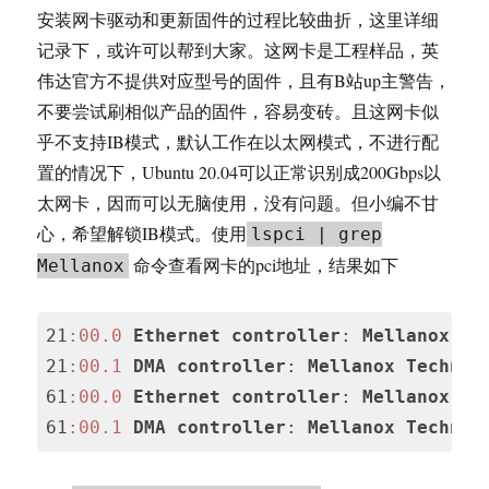
安装网卡驱动和更新固件的过程比较曲折，这里详细
记录下，或许可以帮到大家。这网卡是工程样品，英
伟达官方不提供对应型号的固件，且有B站up主警告，
不要尝试刷相似产品的固件，容易变砖。且这网卡似
乎不支持IB模式，默认工作在以太网模式，不进行配
置的情况下，Ubuntu 20.04可以正常识别成200Gbps以
太网卡，因而可以无脑使用，没有问题。但小编不甘
心，希望解锁IB模式。使用
lspci | grep
命令查看网卡的pci地址，结果如下
Mellanox
21
:00.0
Ethernet
controller
: 
Mellanox
Te
21
:00.1
DMA
controller
: 
Mellanox
Technol
61
:00.0
Ethernet
controller
: 
Mellanox
Te
61
:00.1
DMA
controller
: 
Mellanox
Technol
Code 
language: