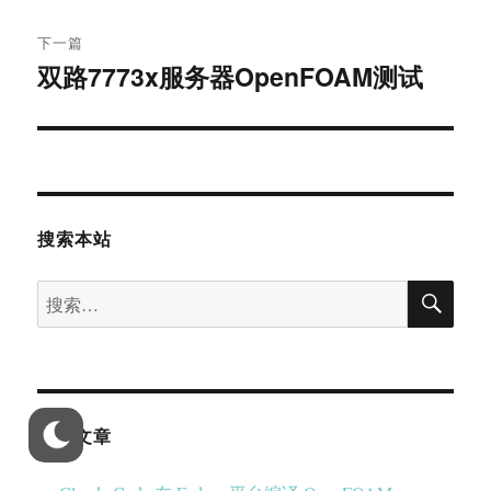
下一篇
双路7773x服务器OpenFOAM测试
下
篇
文
章：
搜索本站
搜
搜
索
索：
近期文章