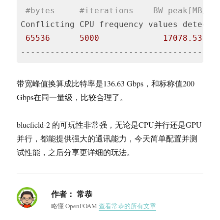
#bytes     #iterations    BW peak[MB/se
Conflicting CPU frequency values detecte
65536
5000
17078.53
Code 
language:
带宽峰值换算成比特率是136.63 Gbps，和标称值200
PHP
Gbps在同一量级，比较合理了。
(
php
)
bluefield-2 的可玩性非常强，无论是CPU并行还是GPU
并行，都能提供强大的通讯能力，今天简单配置并测
试性能，之后分享更详细的玩法。
作者：
常恭
略懂 OpenFOAM
查看常恭的所有文章