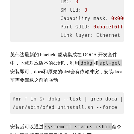
LMC
: 
0
                SM lid: 
0
                Capability mask: 
0x00010
                Port GUID: 
0xbacef6fffef
Code 
language:
英伟达最新的 bluefield 驱动集成在 DOCA 开发套件
JavaScript
中，下载对应版本的deb包，利用
和
dpkg
apt-get
(
javascript
)
安装即可，doca和原先的ofed会有依赖冲突，安装doca
前需要卸载之前的驱动
for
 f in $( dpkg --
list
 | grep doca | aw
/usr/sbin/ofed_uninstall.sh --force
Code 
language:
安装后可以通过
命令
systemctl status rshim
PHP