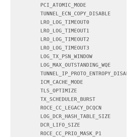
         PCI_ATOMIC_MODE                
         TUNNEL_ECN_COPY_DISABLE        
         LRO_LOG_TIMEOUT0               
         LRO_LOG_TIMEOUT1               
         LRO_LOG_TIMEOUT2               
         LRO_LOG_TIMEOUT3               
         LOG_TX_PSN_WINDOW              
         LOG_MAX_OUTSTANDING_WQE        
         TUNNEL_IP_PROTO_ENTROPY_DISABLE
         ICM_CACHE_MODE                 
         TLS_OPTIMIZE                   
         TX_SCHEDULER_BURST             
         ROCE_CC_LEGACY_DCQCN           
         LOG_DCR_HASH_TABLE_SIZE        
         DCR_LIFO_SIZE                  
         ROCE_CC_PRIO_MASK_P1           