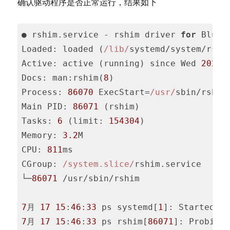
确认驱动程序是否正常运行，结果如下
(
php
)
● rshim.service - rshim driver 
for
Loaded
: loaded (
/lib/
Active
: active (running) since Wed 
2024
-
Docs
: man:rshim(
8
Process
: 
86070
 ExecStart=
/usr/
sbin/rshim
Main PID: 
86071
Tasks
: 
6
 (limit: 
154304
Memory
: 
3.2
CPU
: 
811
CGroup
: 
/system.slice/
rshim.service

└─
86071
 /usr/sbin/rshim

7
月 
17
15
:
46
:
33
 ps systemd[
1
]: Started r
7
月 
17
15
:
46
:
33
 ps rshim[
86071
]: Probing