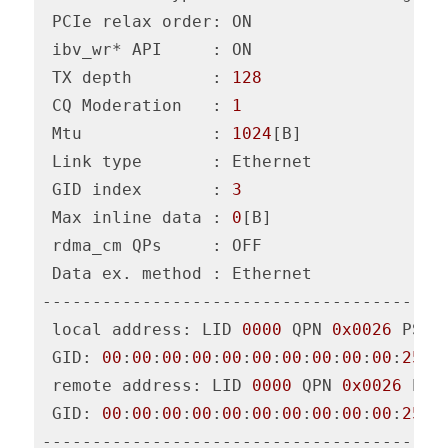
 PCIe relax order: ON

 ibv_wr* API     : ON

 TX depth        : 
128
 CQ Moderation   : 
1
 Mtu             : 
1024
[B]

 Link type       : Ethernet

 GID index       : 
3
 Max inline data : 
0
[B]

 rdma_cm QPs     : OFF

 Data ex. method : Ethernet

-----------------------------------------
 local address: LID 
0000
 QPN 
0x0026
 PSN 
 GID: 
00
:
00
:
00
:
00
:
00
:
00
:
00
:
00
:
00
:
00
:
255
:
 remote address: LID 
0000
 QPN 
0x0026
 PSN
 GID: 
00
:
00
:
00
:
00
:
00
:
00
:
00
:
00
:
00
:
00
:
255
:
-----------------------------------------