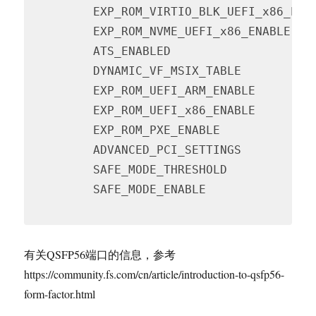
         EXP_ROM_VIRTIO_BLK_UEFI_x86_ENA
         EXP_ROM_NVME_UEFI_x86_ENABLE   
         ATS_ENABLED                    
         DYNAMIC_VF_MSIX_TABLE          
         EXP_ROM_UEFI_ARM_ENABLE        
         EXP_ROM_UEFI_x86_ENABLE        
         EXP_ROM_PXE_ENABLE             
         ADVANCED_PCI_SETTINGS          
         SAFE_MODE_THRESHOLD            
         SAFE_MODE_ENABLE               
Code 
language:
有关QSFP56端口的信息，参考
PHP
https://community.fs.com/cn/article/introduction-to-qsfp56-
(
php
)
form-factor.html