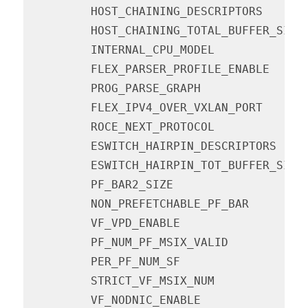
         HOST_CHAINING_DESCRIPTORS      
         HOST_CHAINING_TOTAL_BUFFER_SIZE
         INTERNAL_CPU_MODEL             
         FLEX_PARSER_PROFILE_ENABLE     
         PROG_PARSE_GRAPH               
         FLEX_IPV4_OVER_VXLAN_PORT      
         ROCE_NEXT_PROTOCOL             
         ESWITCH_HAIRPIN_DESCRIPTORS    
         ESWITCH_HAIRPIN_TOT_BUFFER_SIZE
         PF_BAR2_SIZE                   
         NON_PREFETCHABLE_PF_BAR        
         VF_VPD_ENABLE                  
         PF_NUM_PF_MSIX_VALID           
         PER_PF_NUM_SF                  
         STRICT_VF_MSIX_NUM             
         VF_NODNIC_ENABLE               