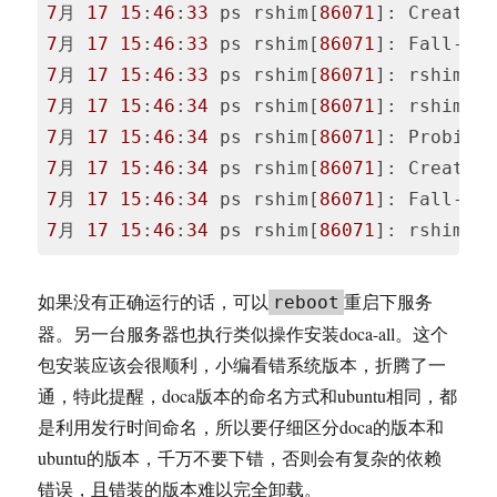
7
月 
17
15
:
46
:
33
 ps rshim[
86071
]: Create 
7
月 
17
15
:
46
:
33
 ps rshim[
86071
7
月 
17
15
:
46
:
33
 ps rshim[
86071
]: rshim p
7
月 
17
15
:
46
:
34
 ps rshim[
86071
7
月 
17
15
:
46
:
34
 ps rshim[
86071
]: Probing
7
月 
17
15
:
46
:
34
 ps rshim[
86071
]: Create 
7
月 
17
15
:
46
:
34
 ps rshim[
86071
7
月 
17
15
:
46
:
34
 ps rshim[
86071
]: rshim p
Code 
language:
如果没有正确运行的话，可以
重启下服务
reboot
JavaScript
器。另一台服务器也执行类似操作安装doca-all。这个
(
javascript
)
包安装应该会很顺利，小编看错系统版本，折腾了一
通，特此提醒，doca版本的命名方式和ubuntu相同，都
是利用发行时间命名，所以要仔细区分doca的版本和
ubuntu的版本，千万不要下错，否则会有复杂的依赖
错误，且错装的版本难以完全卸载。