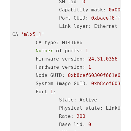
                SM lid: 
0
                Capability mask: 
0x00010
                Port GUID: 
0xbacef6fffef
                Link layer: Ethernet

CA 
'mlx5_1'
        CA type: MT41686

Number
of
 ports: 
1
        Firmware version: 
24.31
.0356
        Hardware version: 
1
        Node GUID: 
0xb8cef60300f661e6
        System image GUID: 
0xb8cef60300f
        Port 
1
:

                State: Active

                Physical state: LinkUp

Rate
: 
200
                Base lid: 
0