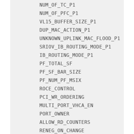
         NUM_OF_TC_P1                   
         NUM_OF_PFC_P1                  
         VL15_BUFFER_SIZE_P1            
         DUP_MAC_ACTION_P1              
         UNKNOWN_UPLINK_MAC_FLOOD_P1    
         SRIOV_IB_ROUTING_MODE_P1       
         IB_ROUTING_MODE_P1             
         PF_TOTAL_SF                    
         PF_SF_BAR_SIZE                 
         PF_NUM_PF_MSIX                 
         ROCE_CONTROL                   
         PCI_WR_ORDERING                
         MULTI_PORT_VHCA_EN             
         PORT_OWNER                     
         ALLOW_RD_COUNTERS              
         RENEG_ON_CHANGE                