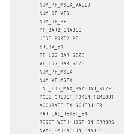
         NUM_PF_MSIX_VALID              
         NUM_OF_VFS                     
         NUM_OF_PF                      
         PF_BAR2_ENABLE                 
         HIDE_PORT2_PF                  
         SRIOV_EN                       
         PF_LOG_BAR_SIZE                
         VF_LOG_BAR_SIZE                
         NUM_PF_MSIX                    
         NUM_VF_MSIX                    
         INT_LOG_MAX_PAYLOAD_SIZE       
         PCIE_CREDIT_TOKEN_TIMEOUT      
         ACCURATE_TX_SCHEDULER          
         PARTIAL_RESET_EN               
         RESET_WITH_HOST_ON_ERRORS      
         NVME_EMULATION_ENABLE          