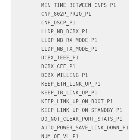
         MIN_TIME_BETWEEN_CNPS_P1       
         CNP_802P_PRIO_P1               
         CNP_DSCP_P1                    
         LLDP_NB_DCBX_P1                
         LLDP_NB_RX_MODE_P1             
         LLDP_NB_TX_MODE_P1             
         DCBX_IEEE_P1                   
         DCBX_CEE_P1                    
         DCBX_WILLING_P1                
         KEEP_ETH_LINK_UP_P1            
         KEEP_IB_LINK_UP_P1             
         KEEP_LINK_UP_ON_BOOT_P1        
         KEEP_LINK_UP_ON_STANDBY_P1     
         DO_NOT_CLEAR_PORT_STATS_P1     
         AUTO_POWER_SAVE_LINK_DOWN_P1   
         NUM_OF_VL_P1                   