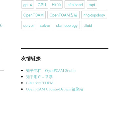
gpt-4
GPU
H100
infiniband
mpi
OpenFOAM
OpenFOAM安装
ring-topology
26
server
solver
star-topology
tfluid
上
友情链接
知乎专栏 – OpenFOAM Studio
知乎用户 – 常恭
Gitea for CFDEM
OpenFOAM Ubuntu/Debian 镜像站