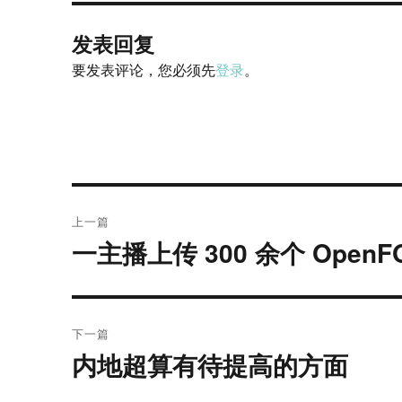
发表回复
要发表评论，您必须先
登录
。
文
上一篇
章
一主播上传 300 余个 Open
上
篇
导
文
航
章：
下一篇
内地超算有待提高的方面
下
篇