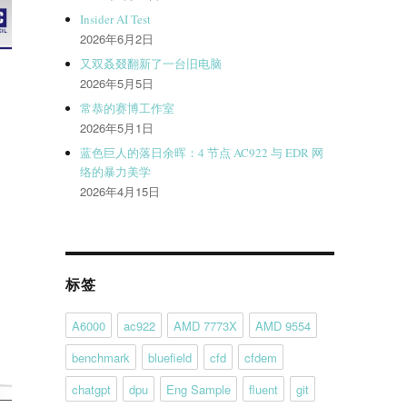
Insider AI Test
2026年6月2日
又双叒叕翻新了一台旧电脑
2026年5月5日
常恭的赛博工作室
2026年5月1日
蓝色巨人的落日余晖：4 节点 AC922 与 EDR 网
络的暴力美学
2026年4月15日
标签
A6000
ac922
AMD 7773X
AMD 9554
benchmark
bluefield
cfd
cfdem
chatgpt
dpu
Eng Sample
fluent
git