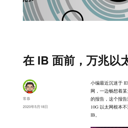
在 IB 面前，万兆
小编最近沉迷于 I
网，一边畅想着某
作
常恭
的报告，这个报告测
者
发
2020年5月18日
10G 以太网根本
布
IB。
于