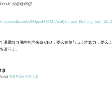
OpenFOAM 的最佳伴侣
isorycouncil.com/pdf/OpenFOAM_Analysis_and_Profiling_Intel_E5_
个课题组自用的机群来做 CFD，要么在单节点上堆算力，要么
是指望不上。
常恭
nFOAM
查看常恭的所有文章