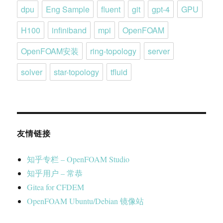
dpu
Eng Sample
fluent
git
gpt-4
GPU
H100
infiniband
mpi
OpenFOAM
OpenFOAM安装
ring-topology
server
solver
star-topology
tfluid
友情链接
知乎专栏 – OpenFOAM Studio
知乎用户 – 常恭
Gitea for CFDEM
OpenFOAM Ubuntu/Debian 镜像站