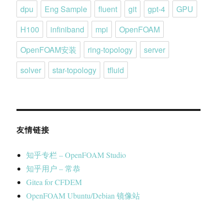
dpu
Eng Sample
fluent
git
gpt-4
GPU
H100
infiniband
mpi
OpenFOAM
OpenFOAM安装
ring-topology
server
solver
star-topology
tfluid
友情链接
知乎专栏 – OpenFOAM Studio
知乎用户 – 常恭
Gitea for CFDEM
OpenFOAM Ubuntu/Debian 镜像站