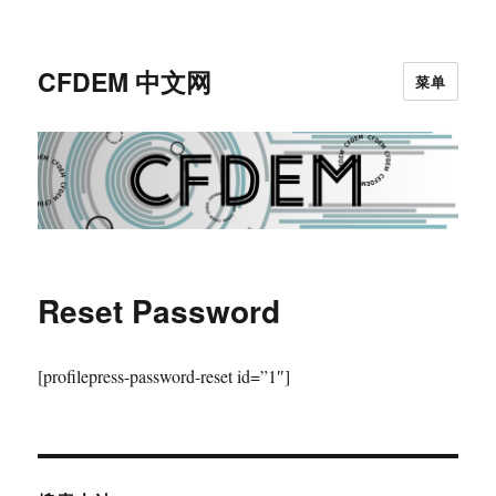
CFDEM 中文网
菜单
Reset Password
[profilepress-password-reset id=”1″]