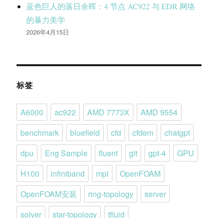
蓝色巨人的落日余晖：4 节点 AC922 与 EDR 网络
的暴力美学
2026年4月15日
标签
A6000
ac922
AMD 7773X
AMD 9554
benchmark
bluefield
cfd
cfdem
chatgpt
dpu
Eng Sample
fluent
git
gpt-4
GPU
H100
infiniband
mpi
OpenFOAM
OpenFOAM安装
ring-topology
server
solver
star-topology
tfluid