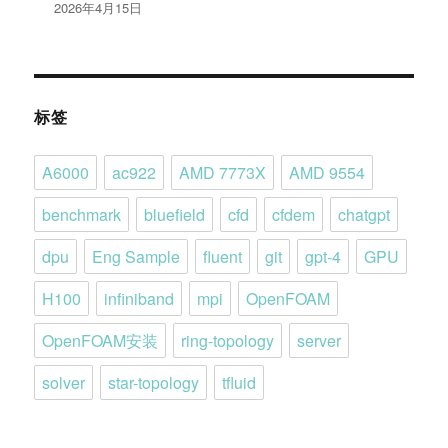
2026年4月15日
标签
A6000
ac922
AMD 7773X
AMD 9554
benchmark
bluefield
cfd
cfdem
chatgpt
dpu
Eng Sample
fluent
git
gpt-4
GPU
H100
infiniband
mpi
OpenFOAM
OpenFOAM安装
ring-topology
server
solver
star-topology
tfluid